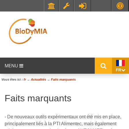
Faculté de Médecine et de Maïeutique Lyon Sud - Charles Mérieux
UFR STAPS (Sciences et Techniques des Activités Physiques et Sportives)
MENU
FR
Vous êtes ici :
fr
→
Actualités
→
Faits marquants
Faits marquants
- De nouveaux outils expérimentaux ont été mis en place,
principalement liés à la PTI Alimentec, mais également